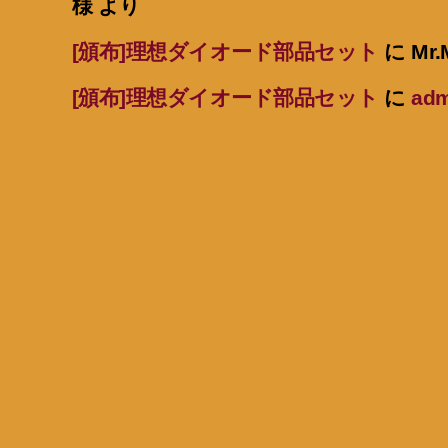
様
より
[頒布]理想ダイオード部品セット
に
Mr.
[頒布]理想ダイオード部品セット
に
adm