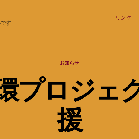
リンク
いです
カ
お知らせ
テ
ゴ
環プロジェ
リ
ー
援