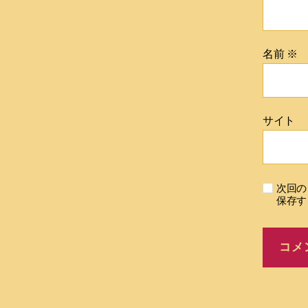
名前
※
サイト
次回の
保存す