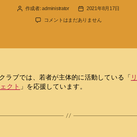
作成者:
administrator
2021年8月17日
投
投
稿
稿
リ
コメントはまだありません
者
日
グ
循
環
プ
ロ
ジ
ェ
クラブでは、若者が主体的に活動している「
ク
ェクト
」を応援しています。
ト
を
応
援
へ
の