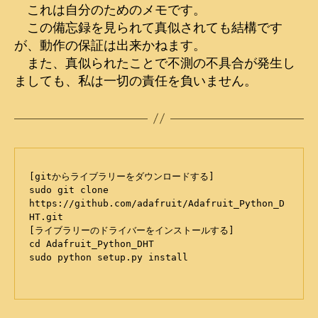
3wire
これは自分のためのメモです。
温
この備忘録を見られて真似されても結構です
度
が、動作の保証は出来かねます。
湿
また、真似られたことで不測の不具合が発生し
度
ましても、私は一切の責任を負いません。
計
for
RaspberryPI
へ
の
[gitからライブラリーをダウンロードする]

sudo git clone 
https://github.com/adafruit/Adafruit_Python_D
HT.git

[ライブラリーのドライバーをインストールする]

cd Adafruit_Python_DHT

sudo python setup.py install
