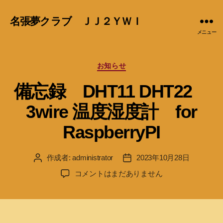
名張夢クラブ ＪＪ２ＹＷＩ
メニュー
カ
お知らせ
テ
備忘録 DHT11 DHT22
ゴ
リ
3wire 温度湿度計 for
ー
RaspberryPI
作成者:
administrator
2023年10月28日
投
投
稿
稿
備
コメントはまだありません
者
日
忘
録
DHT11
DHT22