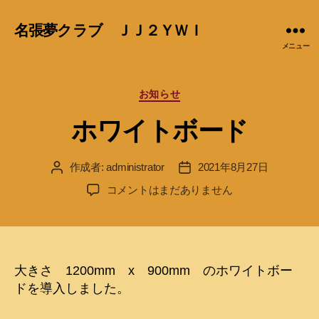
名張夢クラブ ＪＪ２ＹＷＩ
メニュー
カ
お知らせ
テ
ホワイトボード
ゴ
リ
ー
作成者:
administrator
2021年8月27日
投
投
稿
稿
ホ
コメントはまだありません
者
日
ワ
イ
ト
ボ
ー
大きさ 1200mm x 900mm のホワイトボー
ド
ドを導入しました。
へ
の