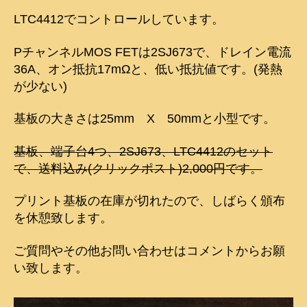
ド
LTC4412でコントロールしています。
部
品
PチャンネルMOS FETは2SJ673で、ドレイン電流
セ
ッ
36A、オン抵抗17mΩと、低い抵抗値です。(発熱
ト
が少ない)
へ
の
基板の大きさは25mm X 50mmと小型です。
基板、端子台4つ、2SJ673、LTC4412のセット
で、送料込み(クリックポスト)2,000円です。
プリント基板の在庫が切れたので、しばらく頒布
を休憩致します。
ご質問やその他お問い合わせはコメントからお願
い致します。