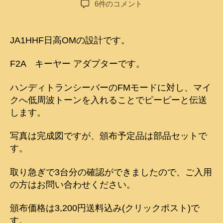
[頒
6件のコメント
者
日
布]JA1HHF
日
高
JA1HHF日高OMの設計です。
OM
設
F2A キーヤー アダプターです。
計
F2A
ハンディトランシーバーのFMモードに対し、マイ
キ
クへ低周波トーンを入れることでピーピーと伝送
ー
します。
ヤ
ー
ア
写真は完成図ですが、頒布予定品は部品セットで
ダ
す。
プ
タ
取り急ぎで3台分の確認ができましたので、ご入用
ー
の方はお問い合わせください。
へ
の
頒布価格は3,200円送料込み(クリックポスト)で
す。