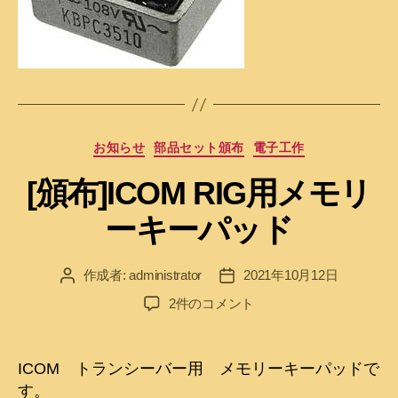
カ
お知らせ
部品セット頒布
電子工作
テ
[頒布]ICOM RIG用メモリ
ゴ
リ
ーキーパッド
ー
作成者:
administrator
2021年10月12日
投
投
稿
稿
[頒
2件のコメント
者
日
布]ICOM
RIG
用
ICOM トランシーバー用 メモリーキーパッドで
メ
す。