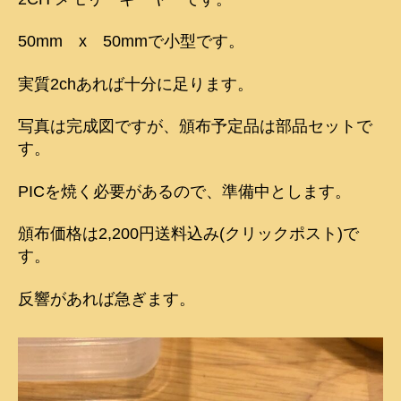
OM
設
50mm x 50mmで小型です。
計
2ch
実質2chあれば十分に足ります。
メ
モ
写真は完成図ですが、頒布予定品は部品セットで
リ
ー
す。
キ
ー
PICを焼く必要があるので、準備中とします。
ヤ
ー
頒布価格は2,200円送料込み(クリックポスト)で
へ
す。
の
反響があれば急ぎます。