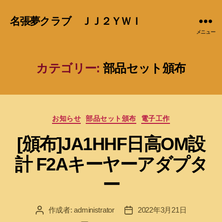
名張夢クラブ ＪＪ２ＹＷＩ
メニュー
カテゴリー:
部品セット頒布
カ
お知らせ
部品セット頒布
電子工作
テ
[頒布]JA1HHF日高OM設
ゴ
リ
計 F2Aキーヤーアダプタ
ー
ー
作成者:
administrator
2022年3月21日
投
投
稿
稿