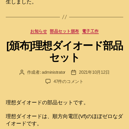
生しました。
カ
お知らせ
部品セット頒布
電子工作
テ
[頒布]理想ダイオード部品
ゴ
リ
セット
ー
作成者:
administrator
2021年10月12日
投
投
稿
稿
[頒
47件のコメント
者
日
布]
理
想
理想ダイオードの部品セットです。
ダ
イ
理想ダイオードは、順方向電圧(Vf)のほぼゼロなダ
オ
イオードです。
ー