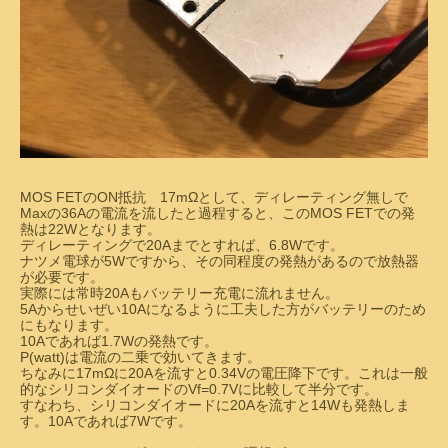
MOS FETのON抵抗 17mΩとして、ディレーティング無しで
Maxの36Aの電流を流したと過程すると、このMOS FETでの発
熱は22Wとなります。
ディレーティングで20Aまでとすれば、6.8Wです。
ナツメ電球が5Wですから、その同程度の発熱があるので放熱器
が必要です。
実際には常時20Aもバッテリー充電に流れません。
5Aからせいぜい10Aになるように工夫した方がバッテリーのため
にもなります。
10Aであれば1.7Wの発熱です。
P(watt)は電流の二乗で効いてきます。
ちなみに17mΩに20Aを流すと0.34Vの電圧降下です。これは一般
的なシリコンダイオードのVf=0.7Vに比較して半分です。
すなわち、シリコンダイオードに20Aを流すと14Wも発熱しま
す。10Aであれば7Wです。