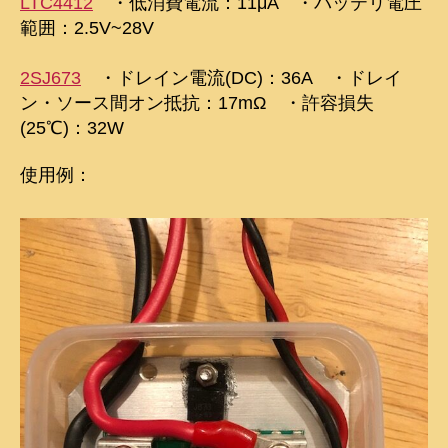
LTC4412
・低消費電流：11μA ・バッテリ電圧
範囲：2.5V~28V
2SJ673
・ドレイン電流(DC)：36A ・ドレイ
ン・ソース間オン抵抗：17mΩ ・許容損失
(25℃)：32W
使用例：