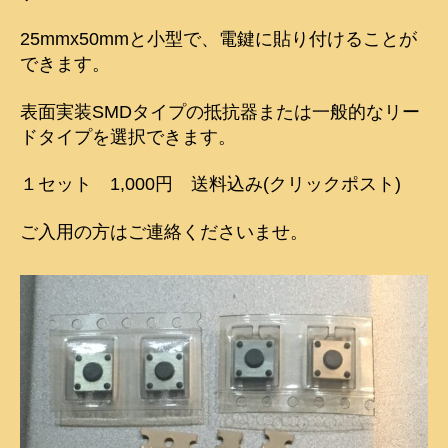
モ
リ
25mmx50mmと小型で、電鍵に貼り付けることが
ー
できます。
キ
ー
表面実装SMDタイプの抵抗器または一般的なリー
パ
ッ
ドタイプを選択できます。
ド
へ
１セット 1,000円 送料込み(クリックポスト)
の
ご入用の方はご連絡くださいませ。