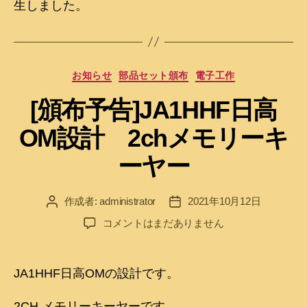
生しました。
カ
お知らせ
部品セット頒布
電子工作
テ
[頒布予告]JA1HHF日高
ゴ
リ
OM設計 2chメモリーキ
ー
ーヤー
作成者:
administrator
2021年10月12日
投
投
稿
稿
[頒
コメントはまだありません
者
日
布
予
告]JA1HHF
JA1HHF日高OMの設計です。
日
高
2CH メモリーキーヤーです。